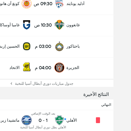
09:30 ص
أدليد يونايتد
كونغ آن هانو
10:30 ص
غانغوون
غامبا أوساكا
03:00 م
باختاكور
الحسين إربد
04:00 م
الجزيرة
الاتحاد
جدول مباريات دوري أبطال آسيا للنخبة
النتائج الأخيرة
النهائي
بعد الوقت الإضافي
0
-
1
الأهلي
ماتشيدا زيرو
الأهلي بطل دوري أبطال آسيا للنخبة