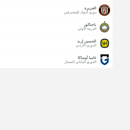
الجزيرة
دوري أدنوك للمحترفين
باختاكور
الدرجة الاولى
الحسين إربد
الدوري الأردني
غامبا أوساكا
الدوري الياباني الممتاز