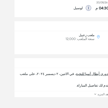
20/08/26
04:3 م
لوسيل
ملعب زعبيل
سعة الملعب: 12,000
دوري أبطال آسيا للنخبة
، في الاثنين، ٢ ديسمبر ٢٠٢٤، على ملعب
د المزيد