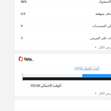
لاستحواذ
46%
داف متوقعة
0.5
لي التسديدات
9
ت على المرمى
3
 الكل
لُعِبَ بالفعل 57:56
الوقت الاجمالي 100:28
 الكل