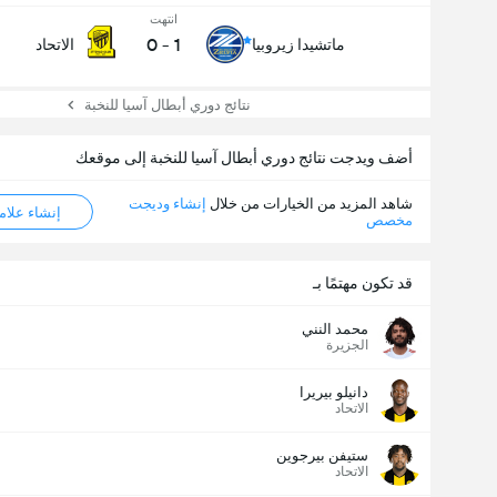
انتهت
0
-
1
ماتشيدا زيروبيا
الاتحاد
نتائج دوري أبطال آسيا للنخبة
أضف ويدجت نتائج دوري أبطال آسيا للنخبة إلى موقعك
شاهد المزيد من الخيارات من خلال
إنشاء وديجت
إنشاء علامة ML
مخصص
قد تكون مهتمًا بـ
محمد النني
الجزيرة
عدد الاهداف (2.5)
دانيلو بيريرا
الاتحاد
إجمالي عدد المصوتين 753
ستيفن بيرجوين
الاتحاد