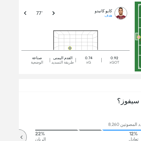
كايو كانيدو
77'
هدف
0.92
0.74
القدم اليمنى
صناعة
xGOT
xG
طريقة التسديد
الوضعية
سيفوز؟
لمصوتين 8,260
22%
12%
تعادل
الريان