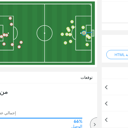
HT
توقعات
من 
إجمالي عدد ا
66%
69%
أكثر
الوصل