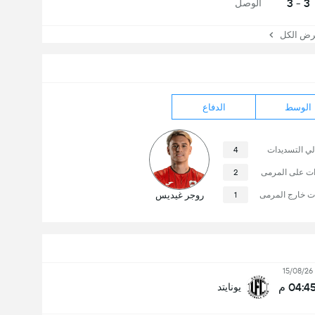
3 - 3
الوصل
 الكل
الوسط
الدفاع
لي التسديدات
4
ات على المرمى
2
ت خارج المرمى
1
روجر غيديس
15/08/26
04:4 م
يونايتد