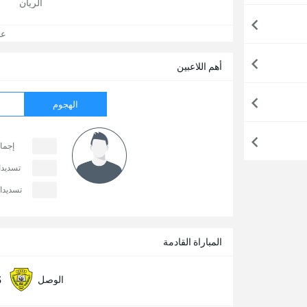
الريان
عرض
أهم اللاعبين
الهجوم
إجما
تسديد
تسديدا
المباراة القادمة
5
الوصل