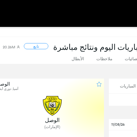
اريات اليوم ونتائج مباشرة
تابع
20.26M
صائيات
ملاحظات
الأبطال
الوصل
لمباريات
آسيا, دوري أبطا
1
الوصل
11/08/26
(الإمارات)