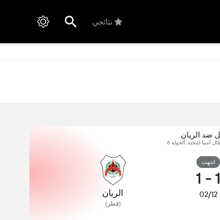
نتائجي
 ضد الريان
ل آسيا للنخبة, الجولة 6
انتهت
1
-
الريان
02/12
(قطر)