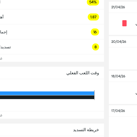
54%
ا
21/04/26
1.87
أه
16
إجما
20/04/26
8
تسديدا
عرض
وقت اللعب الفعلي
18/04/26
17/04/26
عرض
خريطة التسديد