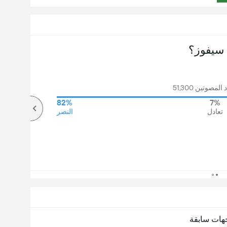
سيفوز؟
مصوتين 51,300
82%
7%
تعادل
النصر
هات سابقة