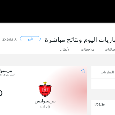
اريات اليوم ونتائج مباشرة
تابع
20.26M
صائيات
ملاحظات
الأبطال
بیرسبو
لمباريات
آسيا, دوري أبطا
0
بیرسبولیس
11/08/26
(إيران)