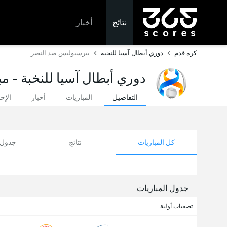
نتائج
أخبار
كرة قدم
دوري أبطال آسيا للنخبة
بیرسبولیس ضد النصر
دوري أبطال آسيا للنخبة - مب
التفاصيل
المباريات
أخبار
الإح
كل المباريات
نتائج
جدول ا
جدول المباريات
تصفيات أولية