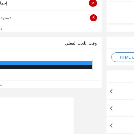
14
إجما
5
تسديدا
عرض
وقت اللعب الفعلي
HT
عرض