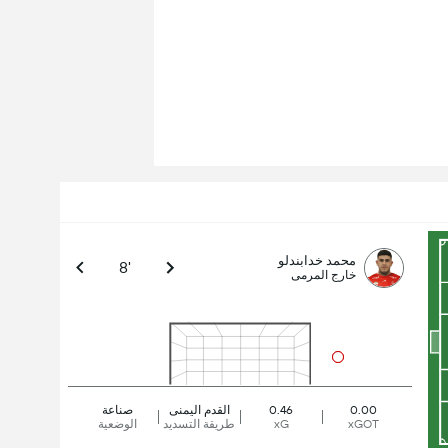
محمد خدابندلو
8'
خارج المرمى
0.00
0.46
القدم اليمنى
صناعة
xGOT
xG
طريقة التسديد
الوضعية