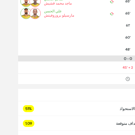
65'
ماجد محمد قشيش
علي الحسن
65'
مارسيلو بروزوفيتش
61'
60'
48'
0 - 0
45' + 2
الاستحواذ
51%
داف متوقعة
1.09