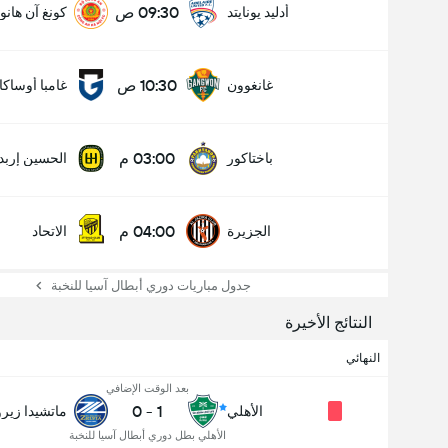
09:30 ص
أدليد يونايتد
كونغ آن هانو
10:30 ص
غانغوون
غامبا أوساكا
03:00 م
باختاكور
الحسين إربد
04:00 م
الجزيرة
الاتحاد
جدول مباريات دوري أبطال آسيا للنخبة
النتائج الأخيرة
النهائي
بعد الوقت الإضافي
0
-
1
الأهلي
ماتشيدا زيرو
الأهلي بطل دوري أبطال آسيا للنخبة