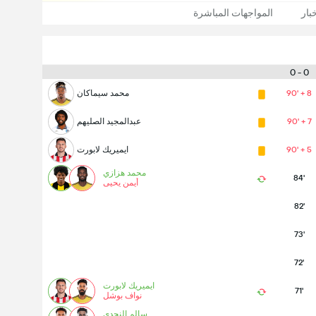
بار
المواجهات المباشرة
0 - 0
90' + 8
محمد سيماكان
90' + 7
عبدالمجيد الصليهم
90' + 5
ايميريك لابورت
محمد هزازي
84'
أيمن يحيى
82'
73'
72'
ايميريك لابورت
71'
نواف بوشل
سالم النجدي