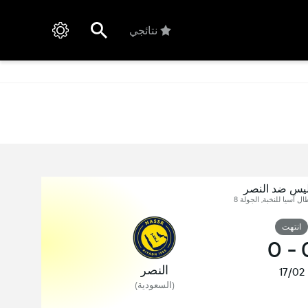
نتائجي
لیس ضد النصر
ل آسيا للنخبة, الجولة 8
انتهت
0
-
النصر
17/02
(السعودية)