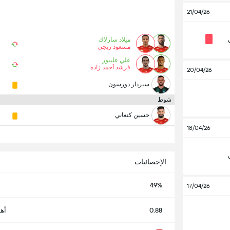
21/04/26
ميلاد سارلاك
مسعود ريجي
علي عليبور
فرشد أحمد زاده
20/04/26
سيردار دورسون
شوط
حسين كنعاني
18/04/26
الإحصائيات
49%
17/04/26
0.88
أه