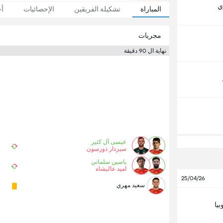
ي
المباراة
تشكيلة الفريقين
الإحصائيات
أخ
مجريات
نهاية ال 90 دقيقة
عيسی آل کثير
سيردار دورسون
ياسين سلماني
امید عالیشاه‎
25/04/26
سعيد مهري
بيا