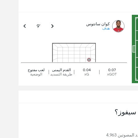
كوان سانتوس
9'
هدف
0.07
0.04
القدم اليمنى
لعب مفتوح
xGOT
xG
طريقة التسديد
الوضعية
سيفوز؟
لمصوتين 4,963