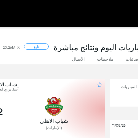
اريات اليوم ونتائج مباشرة
تابع
20.26M
صائيات
ملاحظات
الأبطال
شباب الا
لمباريات
آسيا, دوري أبطا
2
شباب الاهلي
11/08/26
(الإمارات)