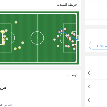
خريطة التسديد
HT
توقعات
من 
إجمالي عدد ا