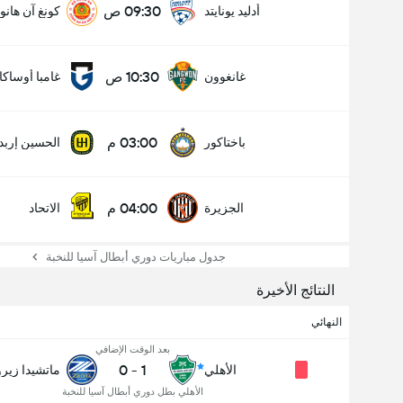
09:30 ص
أدليد يونايتد
كونغ آن هانو
10:30 ص
غانغوون
غامبا أوساكا
03:00 م
باختاكور
الحسين إربد
04:00 م
الجزيرة
الاتحاد
جدول مباريات دوري أبطال آسيا للنخبة
النتائج الأخيرة
النهائي
بعد الوقت الإضافي
0
-
1
الأهلي
ماتشيدا زيرو
الأهلي بطل دوري أبطال آسيا للنخبة