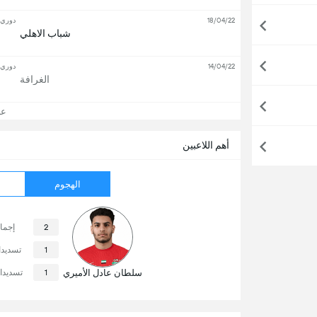
18/04/22
دوري أ
شباب الاهلي
14/04/22
دوري أ
الغرافة
عرض
أهم اللاعبين
الهجوم
2
إجما
1
تسديد
سلطان عادل الأميري
1
تسديدا