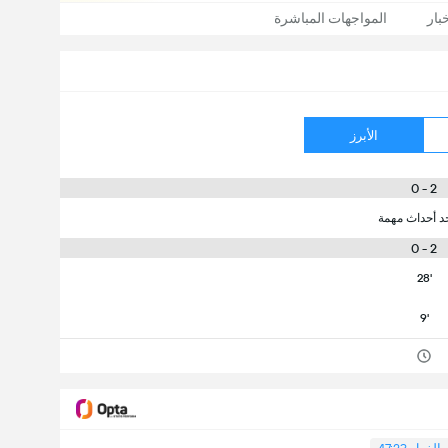
بار
المواجهات المباشرة
الأبرز
2 - 0
جد أحداث مهمة
2 - 0
28'
9'