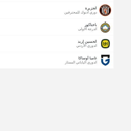
الجزيرة
دوري أدنوك للمحترفين
باختاكور
الدرجة الاولى
الحسين إربد
الدوري الأردني
غامبا أوساكا
الدوري الياباني الممتاز