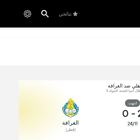
نتائجي
هلي ضد الغرافة
ل آسيا للنخبة, الجولة 5
انتهت
0
-
الغرافة
24/11
(قطر)