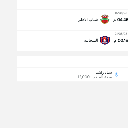
15/08/26
04:4 م
شباب الاهلي
21/08/26
02:15 م
الشحانية
ستاد راشد
سعة الملعب: 12,000