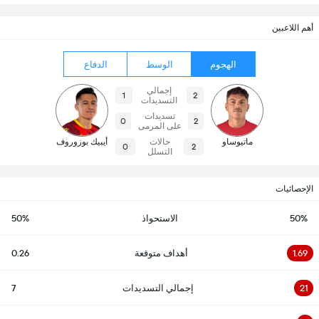
أهم اللاعبين
الهجوم
الوسط
الدفاع
إجمالي
1
2
التسديدات
تسديدات
0
2
على المرمى
ماتيوساو
حالات
أيبيك بوزوروف
0
2
التسلل
الإحصائيات
50%
الاستحواذ
50%
1.69
أهداف متوقعة
0.26
21
إجمالي التسديدات
7