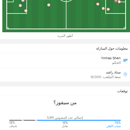
أظهر المزيد
معلومات حول المباراة
Yinhao Shen
الحكم
ستاد راشد
سعة الملعب: 12,000
توقعات
من سيفوز؟
إجمالي عدد المصوتين 5,441
12%
12%
76%
شباب الاهلي
تعادل
ناساف