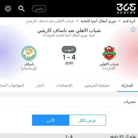
نتائجي
كرة قدم
دوري أبطال آسيا للنخبة
شباب الاهلي ضد ناساف كارشي
شباب الاهلي ضد ناساف كارشي
آسيا, دوري أبطال آسيا للنخبة, الجولة 3
انتهت
1
-
4
21/10
شباب الاهلي
ناساف
(الإمارات)
(أوزبكستان)
المباراة
تشكيلة الفريقين
الإحصائيات
أخبار
المواجهات المبا
مجريات
عرض الكل
الأبرز
4 - 1
نهاية ال 90 دقيقة