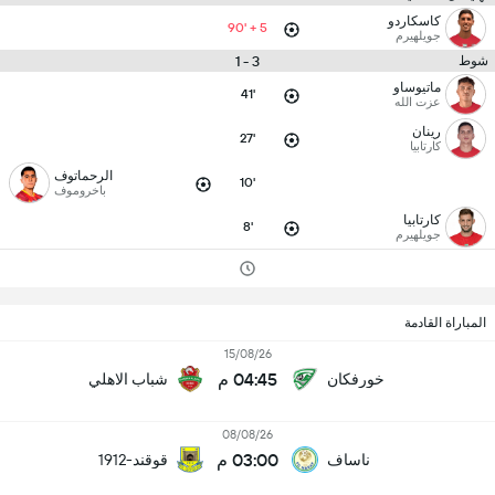
كاسكاردو
90' + 5
جويلهيرم
3 - 1
شوط
ماتيوساو
41'
عزت الله
رينان
27'
كارتابيا
الرحماتوف
10'
باخروموف
كارتابيا
8'
جويلهيرم
المباراة القادمة
15/08/26
04:45 م
خورفكان
شباب الاهلي
08/08/26
03:00 م
ناساف
قوقند-1912