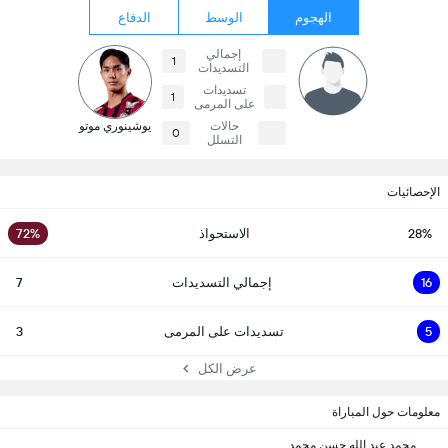
الهجوم
الوسط
الدفاع
إجمالي
1
التسديدات
تسديدات
1
على المرمى
حالات
يوشينوري موتو
0
التسلل
الإحصائيات
28%
الاستحواذ
72%
16
إجمالي التسديدات
7
5
تسديدات على المرمى
3
عرض الكل
معلومات حول المباراة
محمد عبد الله حسن محمد