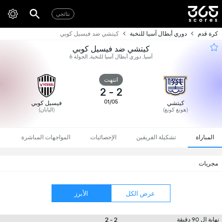
نتائجي
كرة قدم
دوري أبطال آسيا للنخبة
كيتشي ضد فيسيل كوبي
كيتشي ضد فيسيل كوبي
آسيا, دوري أبطال آسيا للنخبة, الجولة 6
انتهت
2
-
2
01/05
كيتشي
فيسيل كوبي
(هونغ كونغ)
(اليابان)
المباراة
تشكيلة الفريقين
الإحصائيات
المواجهات المباشرة
مجريات
عرض الكل
الأبرز
2 - 2
نهاية ال 90 دقيقة