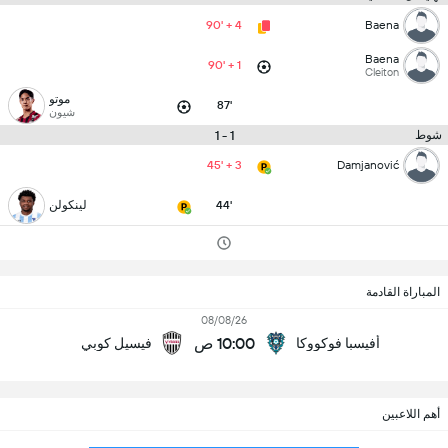
90' + 4
Baena
Baena
90' + 1
Cleiton
موتو
87'
شيون
1 - 1
شوط
45' + 3
Damjanović
44'
لينكولن
المباراة القادمة
08/08/26
10:00 ص
أفيسبا فوكووكا
فيسيل كوبي
أهم اللاعبين