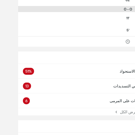
62'
0 - 0
11'
5'
الاستحواذ
51%
ي التسديدات
13
ت على المرمى
6
 الكل