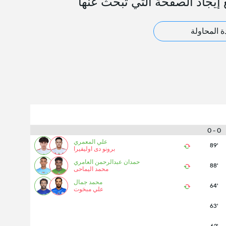
 إيجاد الصفحة التي تبحث عنها
ة المحاولة
0 - 0
علي المعمري
89'
برونو دى اوليفيرا
حمدان عبدالرحمن العامري
88'
محمد اليماحى
محمد جمال
64'
علي مبخوت
63'