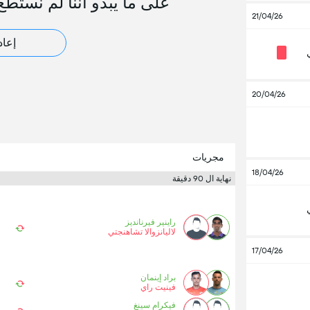
على ما يبدو أننا لم نستطع
21/04/26
إعاد
20/04/26
مجريات
18/04/26
نهاية ال 90 دقيقة
راينير فيرنانديز
لاليانزوالا تشاهنجتي
17/04/26
براد إينمان
فينيت راي
فيكرام سينغ