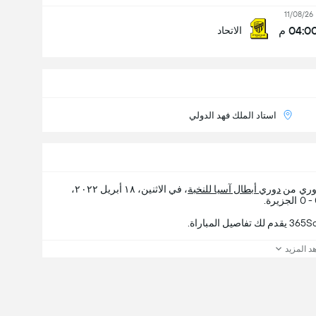
11/08/26
04:0 م
الاتحاد
استاد الملك فهد الدولي‎‎
دوري من
دوري أبطال آسيا للنخبة
، في الاثنين، ١٨ أبريل ٢٠٢٢،
د المزيد