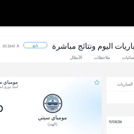
اريات اليوم ونتائج مباشرة
تابع
20.26M
صائيات
ملاحظات
الأبطال
مومباي س
لمباريات
آسيا, دوري أبطا
0
مومباي سيتي
11/08/26
(الهند)