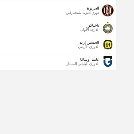
الجزيرة
دوري أدنوك للمحترفين
باختاكور
الدرجة الاولى
الحسين إربد
الدوري الأردني
غامبا أوساكا
الدوري الياباني الممتاز