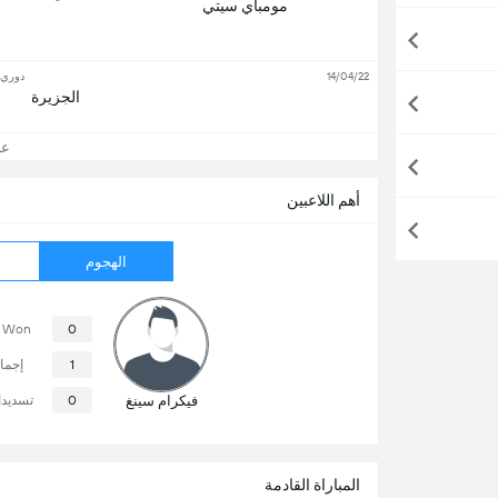
مومباي سيتي
14/04/22
دوري أ
الجزيرة
عرض
أهم اللاعبين
الهجوم
s Won
0
1
إجما
فيكرام سينغ
0
تسديد
المباراة القادمة