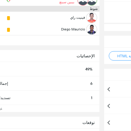
بيبين سينغ
شوط
فينيت راي
Diego Mauricio
الإحصائيات
HT
49%
6
إجمال
1
تسديدا
عرض
توقعات