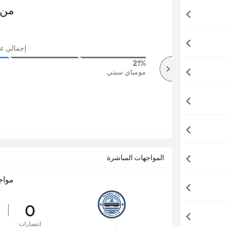
من 
إجمالي عدد 
21%
73%
أكثر
مومباي سيتي
المواجهات المباشرة
مواج
0
انتصارات