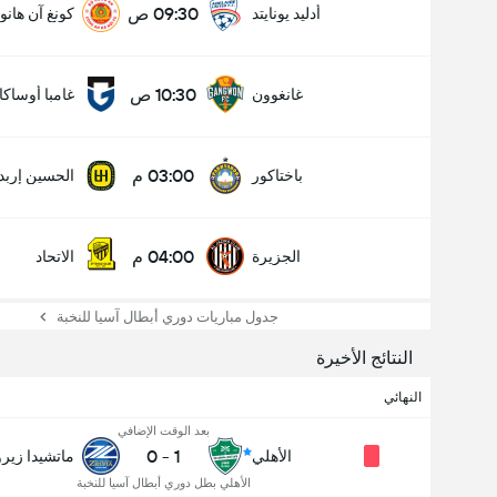
09:30 ص
أدليد يونايتد
كونغ آن هانو
10:30 ص
غانغوون
غامبا أوساكا
03:00 م
باختاكور
الحسين إربد
04:00 م
الجزيرة
الاتحاد
جدول مباريات دوري أبطال آسيا للنخبة
النتائج الأخيرة
النهائي
بعد الوقت الإضافي
0
-
1
الأهلي
ماتشيدا زيرو
الأهلي بطل دوري أبطال آسيا للنخبة