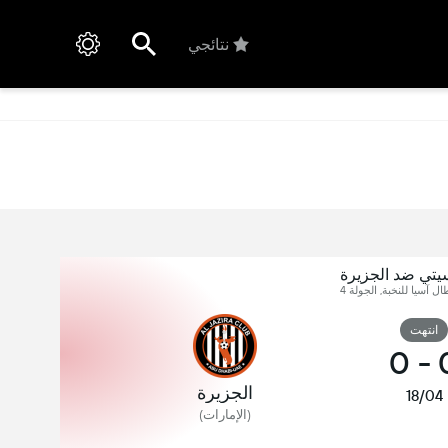
نتائجي
يتي ضد الجزيرة
ل آسيا للنخبة, الجولة 4
انتهت
0
-
الجزيرة
18/04
(الإمارات)