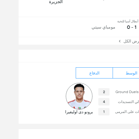
الجزيرة
بطال آسيا للنخبة
1 - 0
مومباي سيتي
 الكل
الوسط
الدفاع
2
Ground Duel
لي التسديدات
4
ات على المرمى
1
برونو دى اوليفيرا