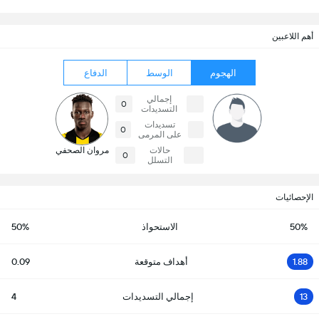
أهم اللاعبين
الهجوم
الوسط
الدفاع
إجمالي
0
التسديدات
تسديدات
0
على المرمى
حالات
مروان الصحفي
0
التسلل
الإحصائيات
50%
الاستحواذ
50%
1.88
أهداف متوقعة
0.09
13
إجمالي التسديدات
4