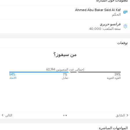
معلومات حول المباراة
Ahmed Abu Bakar Said Al Kaf
الحكم
فرانسو حريري
سعة الملعب: 40,000
توقعات
من سيفوز؟
إجمالي عدد المصوتين 60,744
54%
7%
39%
القوة الجوية
تعادل
الاتحاد
السّابق
التالي
المواجهات المباشرة