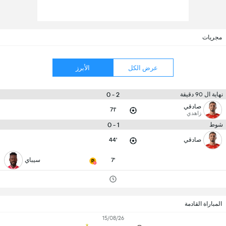
مجريات
عرض الكل
الأبرز
2 - 0
نهاية ال 90 دقيقة
صادقي
71'
زاهدي
1 - 0
شوط
صادقي
44'
7'
سيباي
المباراة القادمة
15/08/26