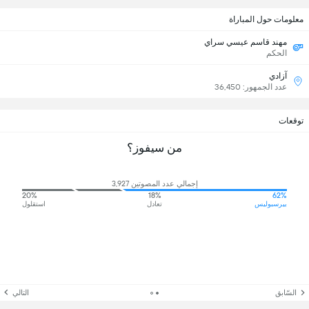
معلومات حول المباراة
مهند قاسم عيسي سراي
الحكم
آزادي
عدد الجمهور: 36,450
توقعات
من سيفوز؟
إجمالي عدد المصوتين 3,927
20%
18%
62%
بیرسبولیس
تعادل
استقلول
السّابق
التالي