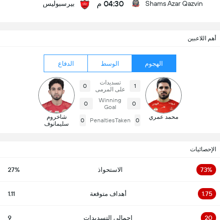
04:30 م
Shams Azar Qazvin
بیرسبولیس
أهم اللاعبين
الهجوم
الوسط
الدفاع
تسديدات
0
1
على المرمى
Winning
0
0
Goal
محمد عمري
شاخروم
0
PenaltiesTaken
0
سليمانوف
الإحصائيات
73%
الاستحواذ
27%
1.75
أهداف متوقعة
1.11
20
إجمالي التسديدات
9