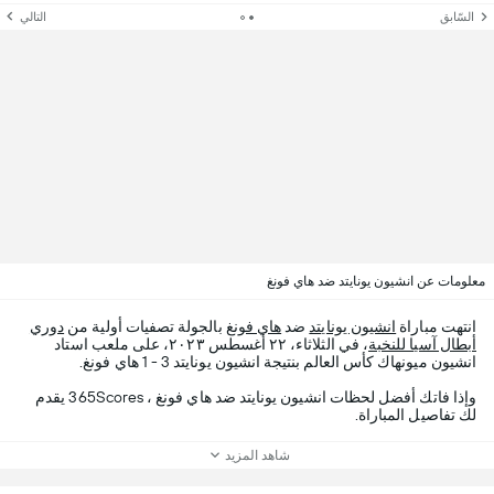
السّابق
التالي
معلومات عن انشيون يونايتد ضد هاي فونغ
انتهت مباراة
انشيون يونايتد
ضد
هاي فونغ
بالجولة تصفيات أولية من
دوري
أبطال آسيا للنخبة
، في الثلاثاء، ٢٢ أغسطس ٢٠٢٣، على ملعب استاد
انشيون ميونهاك كأس العالم بنتيجة انشيون يونايتد 3 - 1 هاي فونغ.
وإذا فاتك أفضل لحظات انشيون يونايتد ضد هاي فونغ ، 365Scores يقدم
لك تفاصيل المباراة.
شاهد المزيد