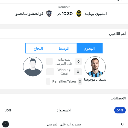
16/08/26
10:30 ص
انشيون يونايتد
كوانغتشو سانغمو
أهم اللاعبين
الهجوم
الوسط
الدفاع
تسديدات
0
على المرمى
Winning
0
Goal
ستيفان موجوسا
PenaltiesTaken
0
الإحصائيات
64%
الاستحواذ
36%
0
تسديدات على المرمى
1