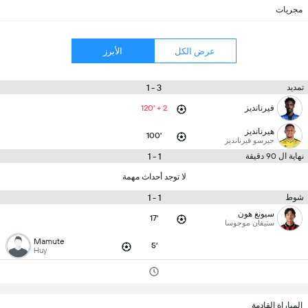
مجريات
عرض الكل
الأبرز
3 - 1
تمديد
فيرنانديز
120' + 2
هيرنانديز
100'
جيرسو فيرنانديز
1 - 1
نهاية ال 90 دقيقة
لا توجد أحداث مهمة
1 - 1
شوط
سيونغ هون
17'
ستيفان موجوسا
Mamute
5'
Huy
المباراة القادمة