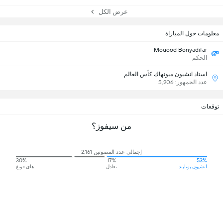
عرض الكل
معلومات حول المباراة
Mouood Bonyadifar
الحكم
استاد انشيون ميونهاك كأس العالم
عدد الجمهور: 5,206
توقعات
من سيفوز؟
إجمالي عدد المصوتين 2,161
30%
17%
53%
انشيون يونايتد
تعادل
هاي فونغ