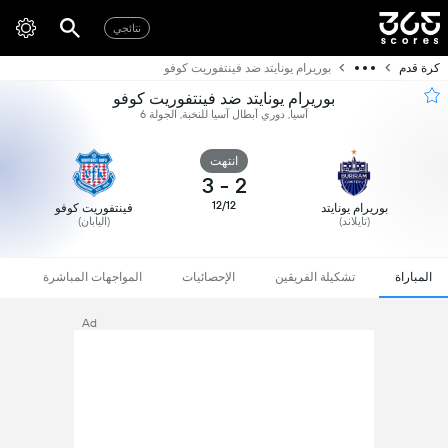
نتائجي
كرة قدم
بوريرام يونايتد ضد فينتفوريت كوفو
بوريرام يونايتد ضد فينتفوريت كوفو
آسيا, دوري أبطال آسيا للنخبة, الجولة 6
انتهت
3
-
2
12/12
بوريرام يونايتد
فينتفوريت كوفو
(تايلاند)
(اليابان)
المباراة
تشكيلة الفريقين
الإحصائيات
المواجهات المباشرة
Ad