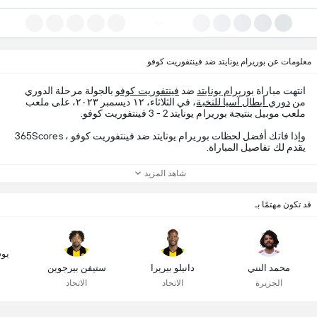
معلومات عن بوريرام يونايتد ضد فينتفوريت كوفو
انتهت مباراة
بوريرام يونايتد
ضد
فينتفوريت كوفو
بالجولة مرحلة الدوري
من
دوري أبطال آسيا للنخبة
، في الثلاثاء، ١٢ ديسمبر ٢٠٢٣، على ملعب
ملعب موبيل بنتيجة بوريرام يونايتد 2 - 3 فينتفوريت كوفو.
وإذا فاتك أفضل لحظات بوريرام يونايتد ضد فينتفوريت كوفو ، 365Scores
يقدم لك تفاصيل المباراة.
شاهد المزيد
قد تكون مهتمًا بـ
يو
محمد النني
دانيلو بيريرا
ستيفن بيرجوين
الجزيرة
الاتحاد
الاتحاد