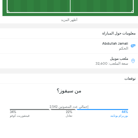
أظهر المزيد
معلومات حول المباراة
Abdullah Jamali
الحكم
ملعب موبيل
سعة الملعب: 32,600
توقعات
من سيفوز؟
إجمالي عدد المصوتين 2,542
34%
22%
44%
بوريرام يونايتد
تعادل
فينتفوريت كوفو