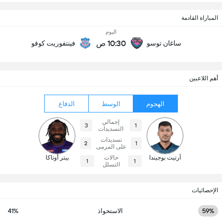
المباراة القادمة
اليوم
10:30 ص
ساغان توسو
فينتفوريت كوفو
أهم اللاعبين
الهجوم
الوسط
الدفاع
إجمالي
3
1
التسديدات
تسديدات
2
1
على المرمى
آرتيت بوجيندا
حالات
بيتر أوتاكا
1
1
التسلل
الإحصائيات
59%
الاستحواذ
41%