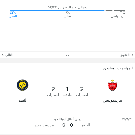
إجمالي عدد المصوتين 51,300
82%
7%
11%
بیرسبولیس
تعادل
النصر
السّابق
التالي
المواجهات المباشرة
2
1
2
انتصارات
تعادلات
انتصارات
بیرسبولیس
النصر
27/11/23
دوري أبطال آسيا للنخبة
0 - 0
النصر
بیرسبولیس