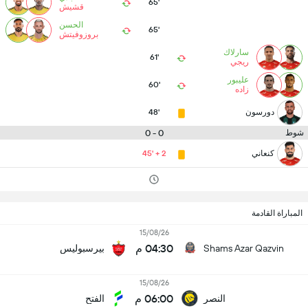
65'
قشيش
الحسن
65'
بروزوفيتش
سارلاك
61'
ريجي
عليبور
60'
زاده
دورسون
48'
0 - 0
شوط
كنعاني
45' + 2
المباراة القادمة
15/08/26
04:30 م
Shams Azar Qazvin
بیرسبولیس
15/08/26
06:00 م
النصر
الفتح