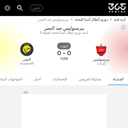
نتائجي
كرة قدم
دوري أبطال آسيا للنخبة
بیرسبولیس ضد النصر
بیرسبولیس ضد النصر
آسيا, دوري أبطال آسيا للنخبة, الجولة 8
انتهت
0
-
0
17/02
بیرسبولیس
النصر
(إيران)
(السعودية)
المباراة
تشكيلة الفريقين
الإحصائيات
أخبار
المواجهات المبا
Ad