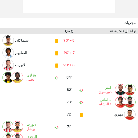
مجريات
0 - 0
نهاية ال 90 دقيقة
90' + 8
سيماكان
90' + 7
الصليهم
90' + 5
لابورت
هزازي
84'
يحيى
کثير
82'
دورسون
سلماني
73'
عالیشاه‎
مهري
72'
لابورت
71'
بوشل
النجدي