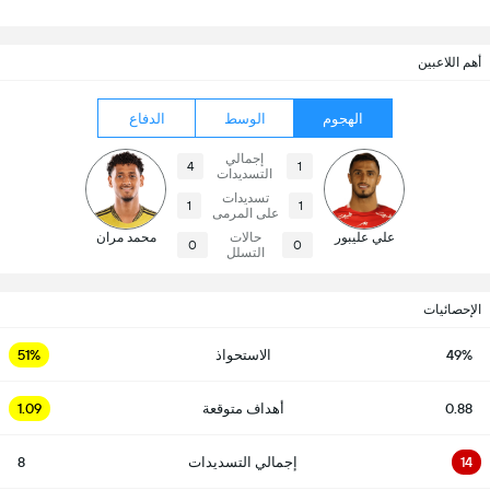
أهم اللاعبين
الهجوم
الوسط
الدفاع
إجمالي
4
1
التسديدات
تسديدات
1
1
على المرمى
علي عليبور
حالات
محمد مران
0
0
التسلل
الإحصائيات
49%
الاستحواذ
51%
0.88
أهداف متوقعة
1.09
14
إجمالي التسديدات
8