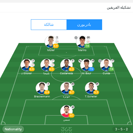
تشكيلة الفريقين
بادربورن
شالكة
2
30
6.9
7.4
Müller
Marino
3
7
5
14
17
6.4
6.0
6.0
7.5
7.4
Curda
M. Baur
Castaneda
بلبيجا
J. Sticker
4
20
25
6.4
6.7
6.3
T. Scheller
جوتزه
Brackelmann
41
6.1
سيمن
Nationality
3 - 5 - 2