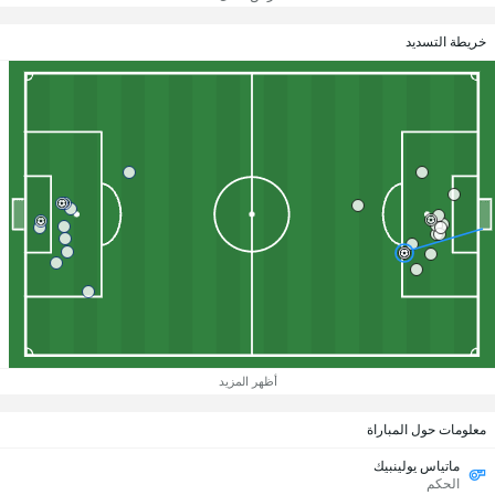
خريطة التسديد
أظهر المزيد
معلومات حول المباراة
ماتياس يولينبيك
الحكم