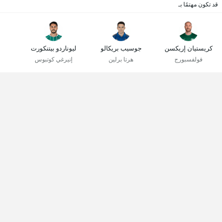
قد تكون مهتمًا بـ
كريستيان إريكسن
جوسيب بريكالو
ليوناردو بيتنكورت
فولفسبورج
هرتا برلين
إنيرغي كوتبوس