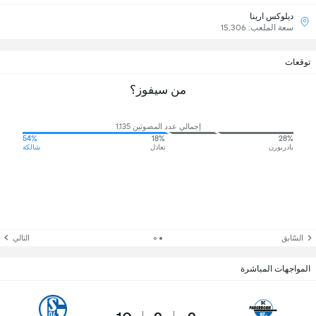
ديلوكس ارينا
سعة الملعب: 15,306
توقعات
من سيفوز؟
إجمالي عدد المصوتين 1,135
54%
18%
28%
بادربورن
تعادل
شالكة
السّابق
التالي
المواجهات المباشرة