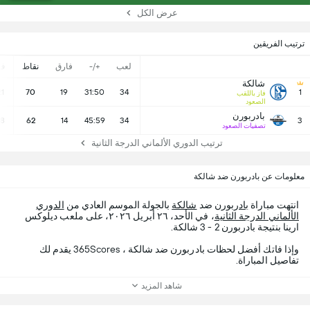
عرض الكل
ترتيب الفريقين
لعب
+/-
فارق
نقاط
ف
شالكة
21
70
19
31:50
34
1
فاز باللقب
الصعود
بادربورن
18
62
14
45:59
34
3
تصفيات الصعود
ترتيب الدوري الألماني الدرجة الثانية
معلومات عن بادربورن ضد شالكة
انتهت مباراة
بادربورن
ضد
شالكة
بالجولة الموسم العادي من
الدوري
الألماني الدرجة الثانية
، في الأحد، ٢٦ أبريل ٢٠٢٦، على ملعب ديلوكس
ارينا بنتيجة بادربورن 2 - 3 شالكة.
وإذا فاتك أفضل لحظات بادربورن ضد شالكة ، 365Scores يقدم لك
تفاصيل المباراة.
شاهد المزيد