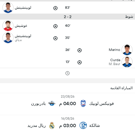
83'
لوبيتشيتش
2 - 2
شوط
40'
عوشيش
لوبيتشيتش
35'
ندياي
26'
Marino
Curda
13'
M. Baur
المباراة القادمة
23/08/26
04:00 م
فونيكس لوبيك
بادربورن
16/08/26
03:00 م
شالكة
ريال مدريد