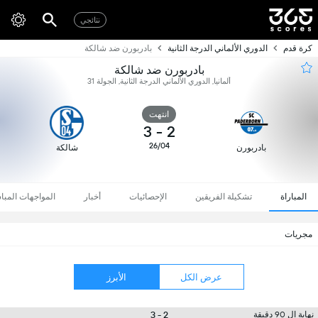
نتائجي
كرة قدم
الدوري الألماني الدرجة الثانية
بادربورن ضد شالكة
بادربورن ضد شالكة
ألمانيا, الدوري الألماني الدرجة الثانية, الجولة 31
انتهت
3
-
2
26/04
بادربورن
شالكة
المباراة
تشكيلة الفريقين
الإحصائيات
أخبار
المواجهات المبا
مجريات
عرض الكل
الأبرز
2 - 3
نهاية ال 90 دقيقة