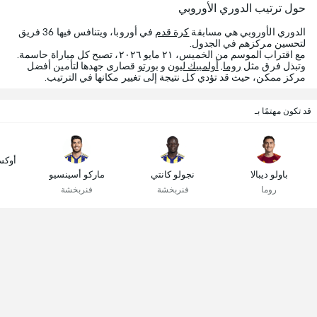
حول ترتيب الدوري الأوروبي
الدوري الأوروبي هي مسابقة
كرة قدم
في أوروبا، ويتنافس فيها 36 فريق
لتحسين مركزهم في الجدول.
مع اقتراب الموسم من الخميس، ٢١ مايو ٢٠٢٦، تصبح كل مباراة حاسمة.
وتبذل فرق مثل
روما
,
أولمبيك ليون
و
بورتو
قصارى جهدها لتأمين أفضل
مركز ممكن، حيث قد تؤدي كل نتيجة إلى تغيير مكانها في الترتيب.
قد تكون مهتمًا بـ
أوكس
باولو ديبالا
نجولو كانتي
ماركو أسينسيو
روما
فنربخشة
فنربخشة