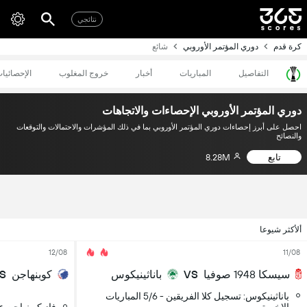
نتائجي
كرة قدم
دوري المؤتمر الأوروبي
شائع
التفاصيل
المباريات
أخبار
خروج المغلوب
الإحصائيا
دوري المؤتمر الأوروبي الإحصاءات والاتجاهات
احصل على أبرز إحصاءات دوري المؤتمر الأوروبي بما في ذلك المؤشرات والاحتمالات والتوقعات
والنصائح
تابع
8.28M
ألأكثر شيوعا
12/08
11/08
سيسكا 1948 صوفيا
VS
باناثينيكوس
كوبنهاجن
S
باناثينيكوس: تسجيل كلا الفريقين - 5/6 المباريات