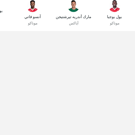
بو
بول بوجبا
مارك أندريه تيرشتيجن
آنسو فاتي
موناكو
أياكس
موناكو