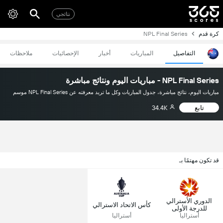
نتائجي
كرة قدم
NPL Final Series
التفاصيل
المباريات
أخبار
الإحصائيات
ملاحظات
NPL Final Series - مباريات اليوم ونتائج مباشرة
مباريات اليوم، نتائج مباشرة، جدول المباريات وكل ما تريد معرفته عن NPL Final Series موسم
تابع
34.4K
قد تكون مهتمًا بـ
الدوري الأسترالي
كأس الاتحاد الاسترالي
للدرجة الأولى
أستراليا
أستراليا