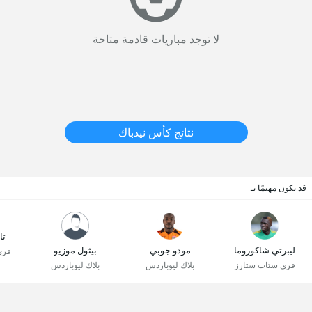
لا توجد مباريات قادمة متاحة
نتائج كأس نيدباك
قد تكون مهتمًا بـ
تا
ليبرتي شاكوروما
مودو جوبي
بيثول موزيو
فري
فري ستات ستارز
بلاك ليوباردس
بلاك ليوباردس