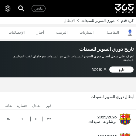
نتائجي
كرة قدم
دوري السوبر للسيدات
الأبطال
التفاصيل
المباريات
الترتيب
أخبار
الإحصائيات
تاريخ دوري السوبر للسيدات
تعرف على سجل أبطال دوري السوبر للسيدات على مر السنوات مع حاملي لقب المواسم
السابقة.
تابع
309.1K
أبطال دوري السوبر للسيدات
فوز
تعادل
خسارة
نقاط
2025/2026
87
1
0
29
برشلونة - سيدات