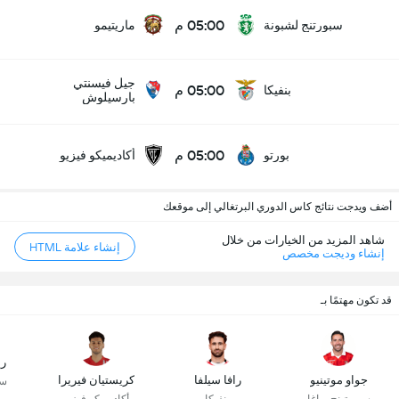
05:00 م
سبورتنج لشبونة
ماريتيمو
جيل فيسنتي
05:00 م
بنفيكا
بارسيلوش
05:00 م
بورتو
أكاديميكو فيزيو
أضف ويدجت نتائج كاس الدوري البرتغالي إلى موقعك
شاهد المزيد من الخيارات من خلال
إنشاء علامة HTML
إنشاء وديجت مخصص
قد تكون مهتمًا بـ
ري
جواو موتينيو
رافا سيلفا
كريستيان فيريرا
سب