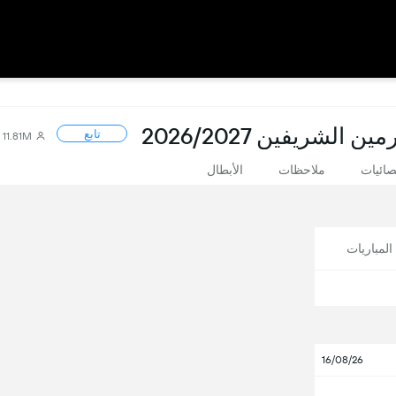
شريفين 2026/2027
تابع
11.81M
صائيات
ملاحظات
الأبطال
لمباريات
16/08/26