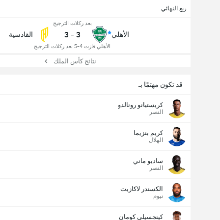
ربع النهائي
بعد ركلات الترجيح
3
-
3
الأهلي
القادسية
الأهلي فازت 4-5 بعد ركلات الترجيح
نتائج كأس الملك
قد تكون مهتمًا بـ
كريستيانو رونالدو
النصر
كريم بنزيما
الهلال
ساديو ماني
النصر
الكسندر لاكازيت
نيوم
كينجسيلي كومان