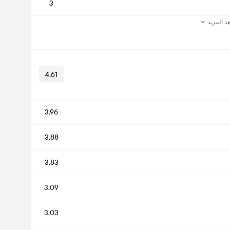
3
د المزيد
4.61
3.96
3.88
3.83
3.09
3.03