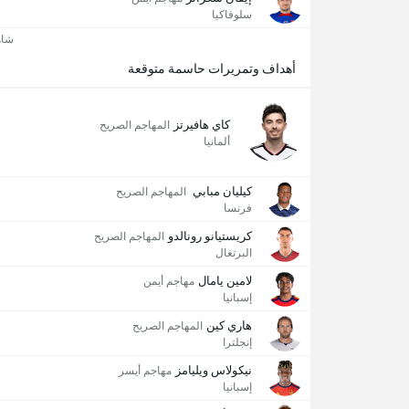
سلوفاكيا
شاه
أهداف وتمريرات حاسمة متوقعة
كاي هافيرتز
المهاجم الصريح
ألمانيا
كيليان مبابي
المهاجم الصريح
فرنسا
كريستيانو رونالدو
المهاجم الصريح
البرتغال
لامين يامال
مهاجم أيمن
إسبانيا
هاري كين
المهاجم الصريح
إنجلترا
نيكولاس ويليامز
مهاجم أيسر
إسبانيا