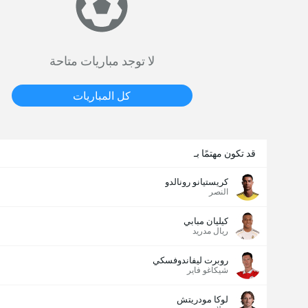
لا توجد مباريات متاحة
كل المباريات
قد تكون مهتمًا بـ
كريستيانو رونالدو
النصر
كيليان مبابي
ريال مدريد
روبرت ليفاندوفسكي
شيكاغو فاير
لوكا مودريتش