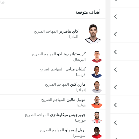
شاه
أهداف متوقعة
كاي هافيرتز
المهاجم الصريح
ألمانيا
كريستيانو رونالدو
المهاجم الصريح
البرتغال
كيليان مبابي
المهاجم الصريح
فرنسا
هاري كين
المهاجم الصريح
إنجلترا
دونيل مالين
المهاجم الصريح
هولندا
جيورجيس ميكاوتادزي
المهاجم الصريح
جورجيا
بريل إيمبولو
المهاجم الصريح
سويسرا