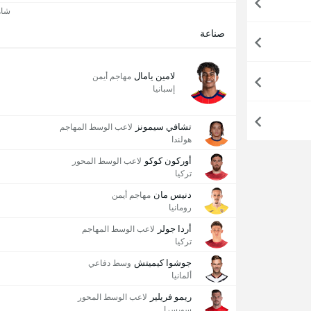
شاه
صناعة
لامين يامال
مهاجم أيمن
إسبانيا
تشافي سيمونز
لاعب الوسط المهاجم
هولندا
أوركون كوكو
لاعب الوسط المحور
تركيا
دنيس مان
مهاجم أيمن
رومانيا
أردا جولر
لاعب الوسط المهاجم
تركيا
جوشوا كيميتش
وسط دفاعي
ألمانيا
ريمو فريلير
لاعب الوسط المحور
سويسرا