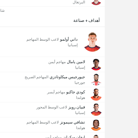
البرتغال
شاه
أهداف + صناعة
داني أولمو
لاعب الوسط المهاجم
إسبانيا
لامين يامال
مهاجم أيمن
إسبانيا
جيورجيس ميكاوتادزي
المهاجم الصريح
جورجيا
كودي جاكبو
مهاجم أيسر
هولندا
فبيان رويز
لاعب الوسط المحور
إسبانيا
تشافي سيمونز
لاعب الوسط المهاجم
هولندا
إيفان سكرانز
مهاجم أيمن