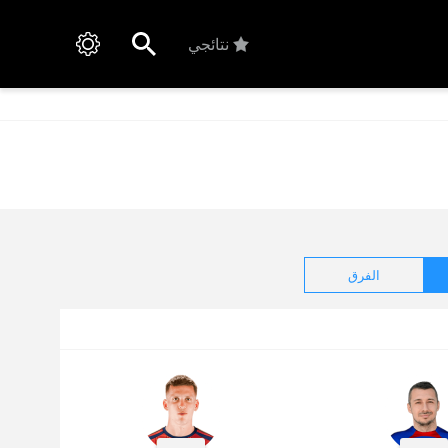
نتائجي
الفرق