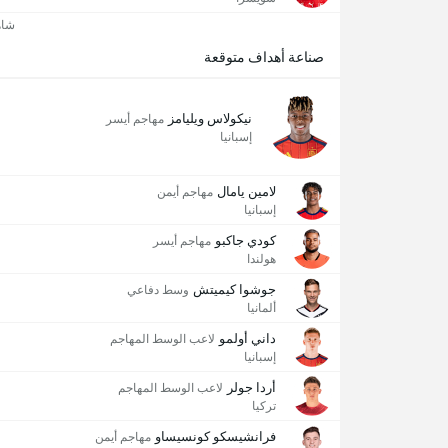
شاه
صناعة أهداف متوقعة
نيكولاس ويليامز
مهاجم أيسر
إسبانيا
لامين يامال
مهاجم أيمن
إسبانيا
كودي جاكبو
مهاجم أيسر
هولندا
جوشوا كيميتش
وسط دفاعي
ألمانيا
داني أولمو
لاعب الوسط المهاجم
إسبانيا
أردا جولر
لاعب الوسط المهاجم
تركيا
فرانشيسكو كونسيساو
مهاجم أيمن