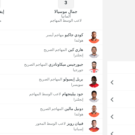
3
جمال موسيالا
إيف
ألمانيا
لاعب الوسط المهاجم
م
كودي جاكبو
مهاجم أيسر
هولندا
هاري كين
المهاجم الصريح
إنجلترا
جيورجيس ميكاوتادزي
المهاجم الصريح
جورجيا
بريل إيمبولو
المهاجم الصريح
سويسرا
جود بيلينجهام
لاعب الوسط المهاجم
إنجلترا
دونيل مالين
المهاجم الصريح
هولندا
فبيان رويز
لاعب الوسط المحور
إسبانيا