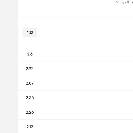
د المزيد
4.12
3.6
2.92
2.87
2.36
2.26
2.12