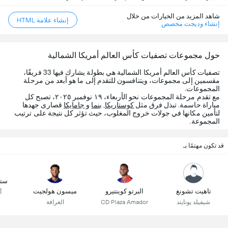
شاهد المزيد من الخيارات من خلال
إنشاء علامة HTML
إنشاء وديجت مخصص
حول مجموعات تصفيات كأس العالم أمريكا الشمالية
تصفيات كأس العالم أمريكا الشمالية هي بطولة يشارك فيها 33 فريقًا،
مقسمين إلى مجموعات، ويتنافسون للتقدم إلى ما هو أبعد من مرحلة
المجموعات.
مع تقدم مرحلة المجموعات نحو الأربعاء، ١٩ نوفمبر ٢٠٢٥، تصبح كل
مباراة حاسمة. تبذل فرق مثل
كوستاريكا
,
بنما
و
جامايكا
قصارى جهدها
لتأمين مكانها في جولات خروج المغلوب، حيث تؤثر كل نتيجة على ترتيب
المجموعة.
قد تكون مهتمًا بـ
ستي
تاهيت تشونغ
البرتو كوينتيرو
ميسون هولجيت
أ
شيفيلد يونايتد
CD Plaza Amador
الغرافة