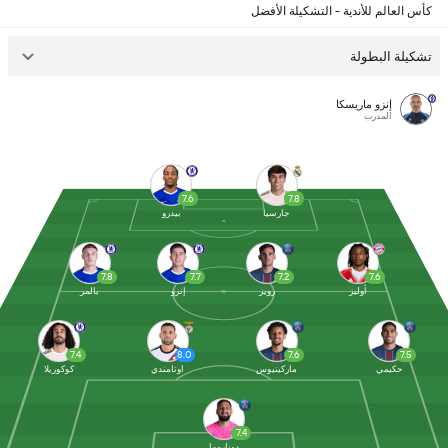
كأس العالم للأندية - التشكيلة الأفضل
تشكيلة البطولة
إنزو ماريسكا
المدرب
7.6
7.8
جارسيا
بيدرو
7.8
7.7
7.2
7.6
أوليز
رويز
إنزو
بالمر
7.4
8.0
7.6
7.5
حكيمي
ماركينيوس
اوتامندي
كوكوريلا
7.4
دوناروما