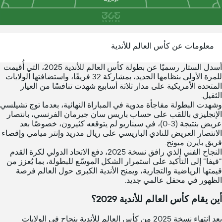
معلومات عن كأس العالم للأندية
أسدل الستار رسميًا عن بطولة كأس العالم للأندية 2025، التي أُقيمت
للمرة الأولى بنظامها الجديد، بمشاركة 32 فريقًا، واستضافتها الولايات
المتحدة الأمريكية على مدار ثلاثة أسابيع شهدت تنافسًا من العيار
الثقيل.
وشهدت البطولة مفاجأة مدوية في المباراة النهائية، بعدما توج تشيلسي
الإنجليزي باللقب على حساب باريس سان جيرمان الفرنسي، بانتصار
عريض بنتيجة (3-0)، في سيناريو لم يتوقعه كثيرون، خصوصًا بعد
الانتصار العريض للنادي الباريسي على ريال مدريد وإنتر ميامي وإقصاء
فريق بايرن ميونخ.
النجاح الفني الذي رافق نسخة 2025، دفع الاتحاد الدولي لكرة القدم
“فيفا” إلى التأكيد على استمرار الشكل الموسّع للبطولة، بما يُعزز من
قيمتها الرياضية والتجارية، ويمنح الأندية الكبرى حول العالم فرصة
الظهور في محفل عالمي جديد.
أين يقام كأس العالم للأندية 2029؟
بعد انتهاء نسخة 2025 من كأس العالم للأندية بنجاح في الولايات