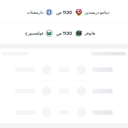
11:30 ص
دينامو دريسدين
دارمشتات
11:30 ص
هانوفر
فولفسبورج