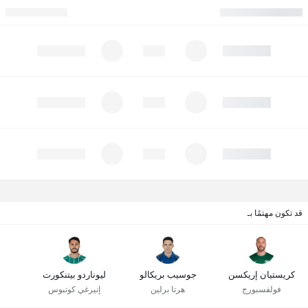
قد تكون مهتمًا بـ
كريستيان إريكسن
جوسيب بريكالو
ليوناردو بيتنكورت
فولفسبورج
هرتا برلين
إنيرغي كوتبوس