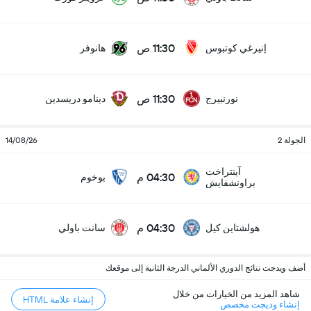
11:30 ص
إنيرغي كوتبوس
هانوفر
11:30 ص
نورنبيرج
دينامو دريسدين
الجولة 2
14/08/26
آينتراخت
04:30 م
بوخوم
براونشفايش
04:30 م
هولشتاين كيل
سانت باولي
أضف ويدجت نتائج الدوري الألماني الدرجة الثانية إلى موقعك
شاهد المزيد من الخيارات من خلال
إنشاء علامة HTML
إنشاء وديجت مخصص