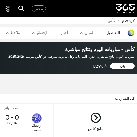
نتائجي
كرة قدم
كأس
التفاصيل
المباريات
أخبار
الإحصائيات
ملاحظات
كأس - مباريات اليوم ونتائج مباشرة
مباريات اليوم، نتائج مباشرة، جدول المباريات وكل ما تريد معرفته عن كأس موسم 2025/2026
تابع
132.9K
كل المباريات
نصف النهائي
0
-
0
08/04
رادنيك
نتائج كأس
بيليينا