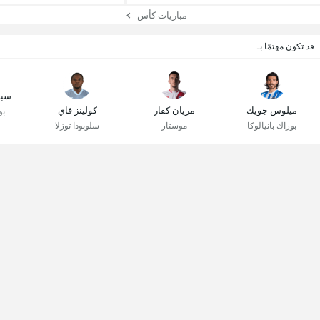
مباريات كأس
قد تكون مهتمًا بـ
سبا
ميلوس جويك
مريان كفار
كولينز فاي
بو
بوراك بانيالوكا
موستار
سلوبودا توزلا