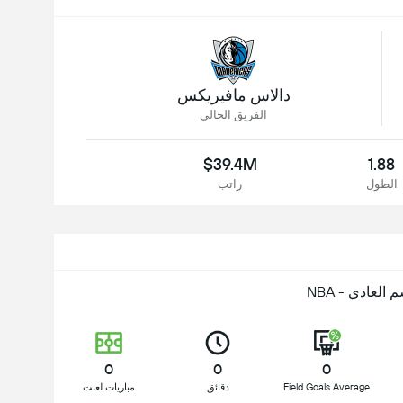
دالاس مافيريكس
الفريق الحالي
$39.4M
1.88
الطول
راتب
 العادي - NBA
0
0
0
Field Goals Average
دقائق
مباريات لعبت