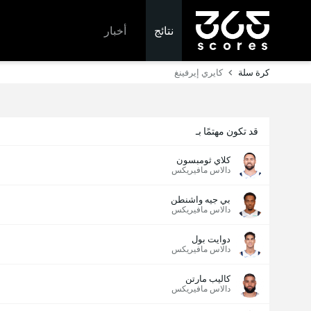
نتائج
أخبار
كرة سلة
كايري إيرفينغ
قد تكون مهتمًا بـ
كلاي ثومبسون
دالاس مافيريكس
بي جيه واشنطن
دالاس مافيريكس
دوايت بول
دالاس مافيريكس
كاليب مارتن
دالاس مافيريكس