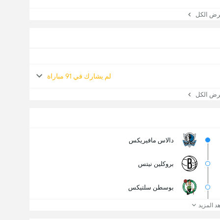
 الكل
لم يشارك في 91 مباراة
 الكل
دالاس مافيريكس
بروكلين نيتس
بوسطن سلتيكس
د المزيد