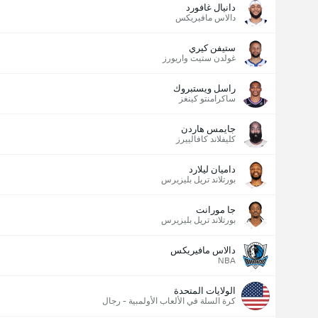
دانيال غافورد
دالاس مافيريكس
ستيفن كيري
غولدن ستيت واريورز
راسل ويستبروك
ساكرامنتو كينغز
جايمس هاردن
كليفلاند كافالييرز
داميان ليلارد
بورتلاند تريل بليزيرس
جا مورانت
بورتلاند تريل بليزيرس
دالاس مافيريكس
NBA
الولايات المتحدة
كرة السلة في الألعاب الأولمبية - رجال