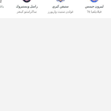
كا
ليبرون جيمس
ستيفن كيري
راسل ويستبروك
دال
فيلاديلفيا 76
غولدن ستيت واريورز
ساكرامنتو كينغز