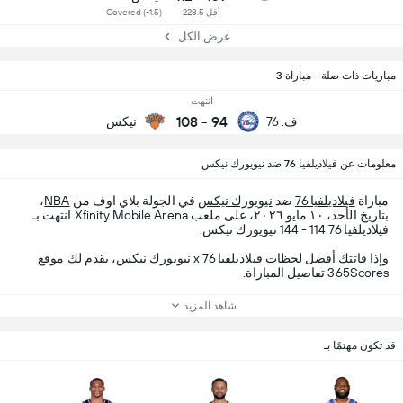
أقل 228.5
Covered (-1.5)
عرض الكل
مباريات ذات صلة - مباراة 3
انتهت
108
-
94
ف. 76
نيكس
معلومات عن فيلاديلفيا 76 ضد نيويورك نيكس
مباراة
فيلاديلفيا 76
ضد
نيويورك نيكس
في الجولة بلاي اوف من
NBA
،
بتاريخ الأحد، ١٠ مايو ٢٠٢٦، على ملعب Xfinity Mobile Arena انتهت بـ
فيلاديلفيا 76 114 - 144 نيويورك نيكس.
وإذا فاتتك أفضل لحظات فيلاديلفيا 76 x نيويورك نيكس، يقدم لك موقع
365Scores تفاصيل المباراة.
شاهد المزيد
قد تكون مهتمًا بـ