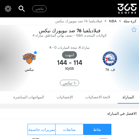
نتائجي
كرة سلة
NBA
فيلاديلفيا 76 ضد نيويورك نيكس
فيلاديلفيا 76 ضد نيويورك نيكس
الولايات المتحدة, NBA - نصف نهائي المناطق, مباراة 4
مباراة 4, نتيجة المباريات 0 - 4
انتهت
144
-
114
10/05
ف. 76
نيكس
-1 نيكس
المباراة
لائحة الاحصائيات
الإحصائيات
المواجهات المباشرة
الافضل في المباراة
نقاط
متابعات
تمريرات حاسمة