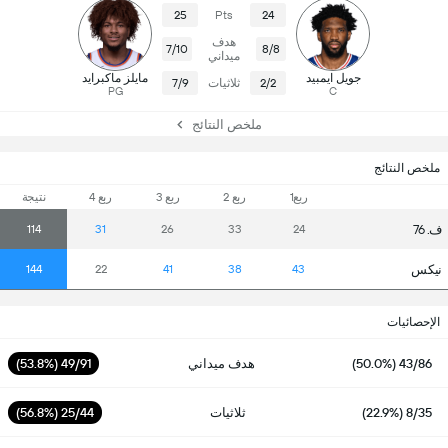
25
Pts
24
هدف
7/10
8/8
ميداني
جويل ايمبيد
مايلز ماكبرايد
2/2
ثلاثيات
7/9
PG
C
ملخص النتائج
ملخص النتائج
ربع1
ربع 2
ربع 3
ربع 4
نتيجة
ف. 76
114
31
26
33
24
نيكس
144
22
41
38
43
الإحصائيات
43/86 (50.0%)
هدف ميداني
49/91 (53.8%)
8/35 (22.9%)
ثلاثيات
25/44 (56.8%)