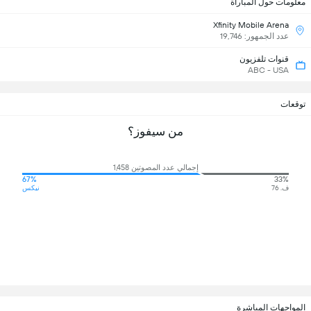
معلومات حول المباراة
Xfinity Mobile Arena
عدد الجمهور: 19,746
قنوات تلفزيون
ABC - USA
توقعات
من سيفوز؟
إجمالي عدد المصوتين 1,458
67%
33%
ف. 76
نيكس
المواجهات المباشرة