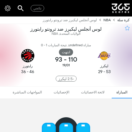
نتائجي
كرة سلة
NBA
لوس أنجلس ليكيرز ضد ترونتو رابتورز
لوس أنجلس ليكيرز ضد ترونتو رابتورز
الولايات المتحدة, NBA
مباراة undefined, نتيجة المباريات 1 - 0
انتهت
93
-
110
19/01
ليكرز
رابتورز
46 - 36
53 - 29
-2.5 ليكرز
المباراة
لائحة الاحصائيات
الإحصائيات
المواجهات المباشرة