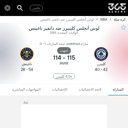
نتائجي
كرة سلة
NBA
لوس أنجلس كليبيرز ضد دانفير ناغيتس
لوس أنجلس كليبيرز ضد دانفير ناغيتس
الولايات المتحدة, NBA
مباراة undefined, نتيجة المباريات 1 - 0
انتهت
114
-
115
20/02
كليبرز
ناغيتش
54 - 28
42 - 40
+4.5 كليبرز
المباراة
لائحة الاحصائيات
الإحصائيات
المواجهات المباشرة
Ad