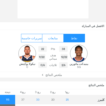
الافضل في المباراة
نقاط
متابعات
تمريرات حاسمة
22
Pts
38
هدف
9/22
12/22
ميداني
بينيدكت ماثورين
نيكولا يوكيتش
2/6
ثلاثيات
0/6
C
SG
ملخص النتائج
ملخص النتائج
ربع1
ربع 2
ربع 3
ربع 4
نتيجة
كليبرز
115
37
33
20
25