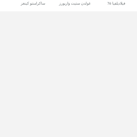
فيلاديلفيا 76
غولدن ستيت واريورز
ساكرامنتو كينغز