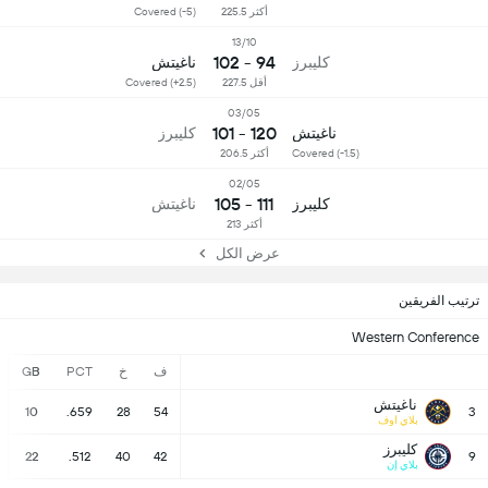
أكثر 225.5
Covered (-5)
13/10
94 - 102
كليبرز
ناغيتش
أقل 227.5
Covered (+2.5)
03/05
120 - 101
ناغيتش
كليبرز
Covered (-1.5)
أكثر 206.5
02/05
111 - 105
كليبرز
ناغيتش
أكثر 213
عرض الكل
ترتيب الفريقين
Western Conference
ف
خ
PCT
GB
ناغيتش
10
.659
28
54
3
بلاي اوف
كليبرز
22
.512
40
42
9
بلاي إن