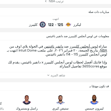
ترتيب NBA
مباريات ذات صلة
انتهت
122
-
125
ليكرز
كليبرز
معلومات عن لوس أنجلس كليبيرز ضد دانفير ناغيتس
مباراة
لوس أنجلس كليبيرز
ضد
دانفير ناغيتس
في الجولة بلاي اوف من
NBA
، بتاريخ الجمعة، ٢٠ فبراير ٢٠٢٦، على ملعب Intuit Dome انتهت بـ
لوس أنجلس كليبيرز 115 - 114 دانفير ناغيتس.
وإذا فاتتك أفضل لحظات لوس أنجلس كليبيرز x دانفير ناغيتس، يقدم لك
موقع 365Scores تفاصيل المباراة.
شاهد المزيد
قد تكون مهتمًا بـ
كا
ليبرون جيمس
ستيفن كيري
راسل ويستبروك
دال