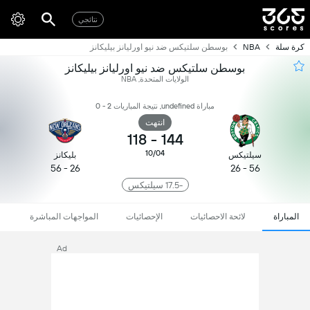
نتائجي
كرة سلة
NBA
بوسطن سلتيكس ضد نيو اورليانز بيليكانز
بوسطن سلتيكس ضد نيو اورليانز بيليكانز
الولايات المتحدة, NBA
مباراة undefined, نتيجة المباريات 2 - 0
انتهت
118
-
144
10/04
سيلتيكس
بليكانز
26 - 56
56 - 26
-17.5 سيلتيكس
المباراة
لائحة الاحصائيات
الإحصائيات
المواجهات المباشرة
Ad