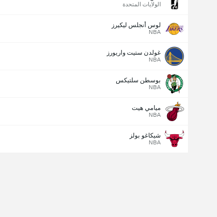
الولايات المتحدة
لوس أنجلس ليكيرز
NBA
غولدن ستيت واريورز
NBA
بوسطن سلتيكس
NBA
ميامي هيت
NBA
شيكاغو بولز
NBA