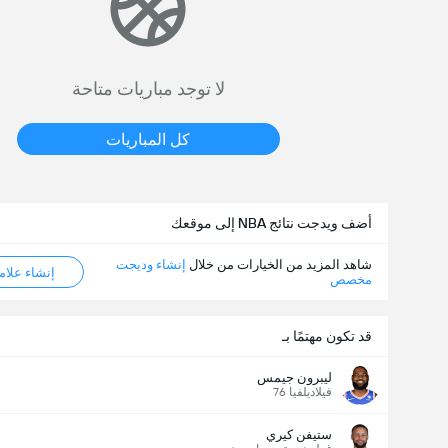
لا توجد مباريات متاحة
كل المباريات
أضف ويدجت نتائج NBA إلى موقعك
شاهد المزيد من الخيارات من خلال
إنشاء وديجت
إنشاء علامة ML
مخصص
قد تكون مهتمًا بـ
ليبرون جيمس
فيلاديلفيا 76
ستيفن كيري