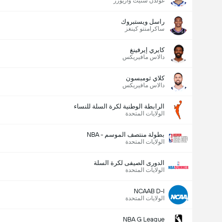
غولدن ستيت واريورز
راسل ويستبروك
ساكرامنتو كينغز
كايري إيرفينغ
دالاس مافيريكس
كلاي ثومبسون
دالاس مافيريكس
الرابطة الوطنية لكرة السلة للنساء
الولايات المتحدة
بطولة منتصف الموسم - NBA
الولايات المتحدة
الدورى الصيفى لكرة السلة
الولايات المتحدة
NCAAB D-I
الولايات المتحدة
NBA G League