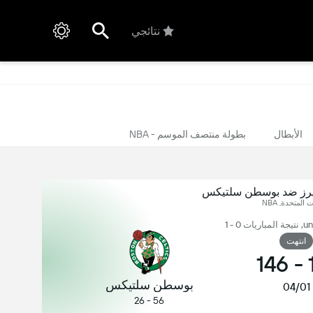
نتائجي
الأبطال
بطولة منتصف الموسم - NBA
يرز ضد بوسطن سلتيكس
ت المتحدة, NBA
انتهت
146
-
بوسطن سلتيكس
04/01
56 - 26