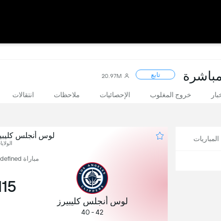
تابع
20.97M
بار
خروج المغلوب
الإحصائيات
ملاحظات
انتقالات
لوس أنجلس كليب
لمباريات
الولايا
مباراة undefined, نتيجة المباريات 0 - 1
115
لوس أنجلس كليبيرز
42 - 40