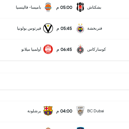
05:00 م
بشكتاش
باميسا- فالينسيا
05:45 م
فنربخشة
فيرتوس بولونيا
06:45 م
كوساركاس
أولمبيا ميلانو
04:00 م
BC Dubai
برشلونة