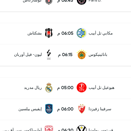
06:45 م
Paris B.
كوساركاس
06:05 م
مكابي تل أبيب
بشكتاش
06:15 م
باناثينيكوس
ليون- فيل أوربان
05:00 م
هبوعيل تل أبيب
ريال مدريد
06:00 م
سرفينا زفيزدا
إيفيس بيلسين
06:30 م
فيرتوس بولونيا
أوليمباكوس سي.أف.بي