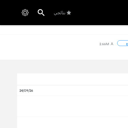
نتائجي
ع
2.66M
24/09/26