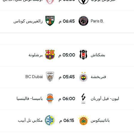
06:45 م
Paris B.
زالغيريس كوناس
05:00 م
بشكتاش
برشلونة
05:45 م
فنربخشة
BC Dubai
06:00 م
ليون- فيل أوربان
باميسا- فالينسيا
06:15 م
باناثينيكوس
مكابي تل أبيب