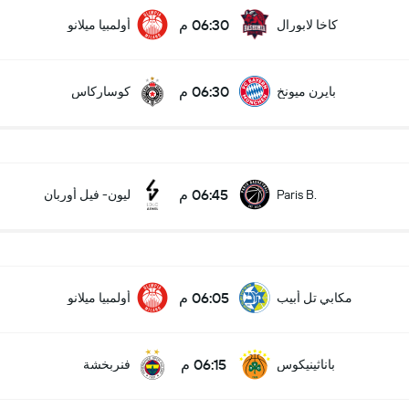
06:30 م
كاخا لابورال
أولمبيا ميلانو
06:30 م
بايرن ميونخ
كوساركاس
06:45 م
Paris B.
ليون- فيل أوربان
06:05 م
مكابي تل أبيب
أولمبيا ميلانو
06:15 م
باناثينيكوس
فنربخشة