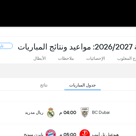
ات
تاب
 المغلوب
الإحصائيات
ملاحظات
الأبطال
جدول المباريات
نتائج
04:00 م
BC Dubai
ريال مدريد
05:00 م
هبوعيل تل أبيب
بايرن ميونخ