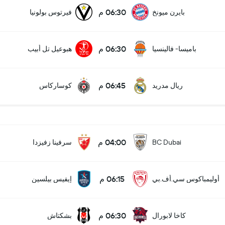
06:30 م
بايرن ميونخ
فيرتوس بولونيا
06:30 م
باميسا- فالينسيا
هبوعيل تل أبيب
06:45 م
ريال مدريد
كوساركاس
04:00 م
BC Dubai
سرفينا زفيزدا
06:15 م
أوليمباكوس سي.أف.بي
إيفيس بيلسين
06:30 م
كاخا لابورال
بشكتاش