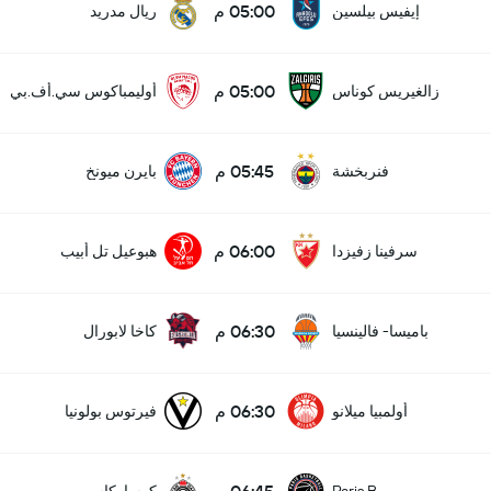
05:00 م
إيفيس بيلسين
ريال مدريد
05:00 م
زالغيريس كوناس
أوليمباكوس سي.أف.بي
05:45 م
فنربخشة
بايرن ميونخ
06:00 م
سرفينا زفيزدا
هبوعيل تل أبيب
06:30 م
باميسا- فالينسيا
كاخا لابورال
06:30 م
أولمبيا ميلانو
فيرتوس بولونيا