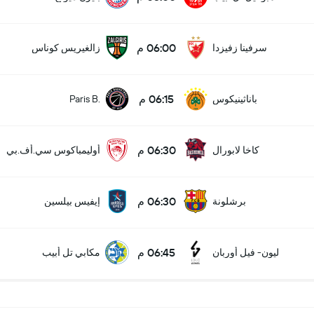
06:00 م
سرفينا زفيزدا
زالغيريس كوناس
06:15 م
باناثينيكوس
Paris B.
06:30 م
كاخا لابورال
أوليمباكوس سي.أف.بي
06:30 م
برشلونة
إيفيس بيلسين
06:45 م
ليون- فيل أوربان
مكابي تل أبيب